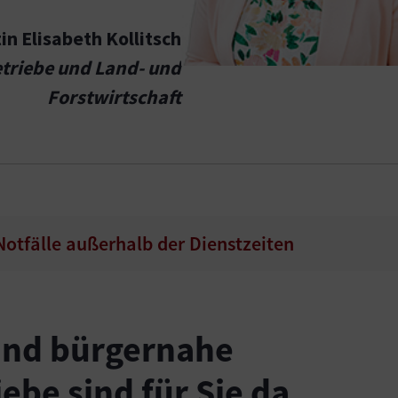
in Elisabeth Kollitsch
etriebe und Land- und
Forstwirtschaft
 Notfälle außerhalb der Dienstzeiten
 und bürgernahe
be sind für Sie da