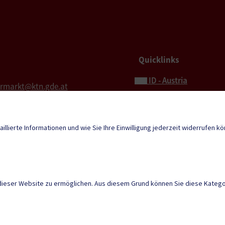
Quicklinks
ID - Austria
ermarkt@ktn.gde.at
Hochzeit
l für Rechnungen
Bestattung
aillierte Informationen und wie Sie Ihre Einwilligung jederzeit widerrufen k
ermarkt.rechnung@ktn.gde.at
Sport & Freizeit
Neuigkeiten
tunden
 8:00 – 12:00
Mehr
Kundmachungen
dieser Website zu ermöglichen. Aus diesem Grund können Sie diese Kategor
DUALE ZUSTELLUNG
|
HINWEISGEBERSYSTEM – 