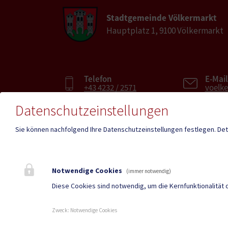
Stadtgemeinde Völkermarkt
Hauptplatz 1, 9100 Völkermarkt
Telefon
E-Mail
+43 4232 / 2571
voelk
Datenschutzeinstellungen
Fax
E-Mai
Sie können nachfolgend Ihre Datenschutzeinstellungen festlegen.
Det
+43 4232 / 2571-28
voelk
Parteienverkehr
Amtss
Notwendige Cookies
(immer notwendig)
Heute , 8:00 – 12:00
Heute ,
Diese Cookies sind notwendig, um die Kernfunktionalität 
Zweck
:
Notwendige Cookies