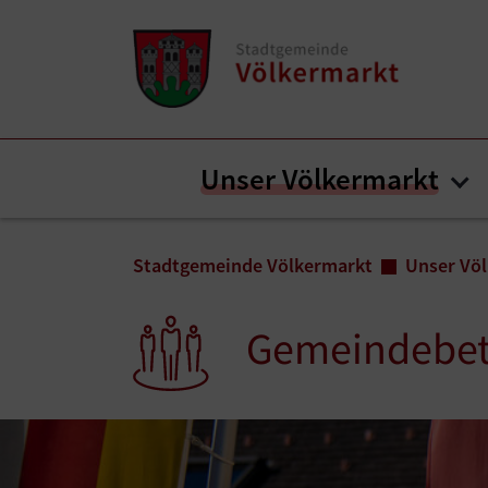
Zum Inhalt springen
Zum Seitenende springen
Unser Völkermarkt
Su
Sie sind hier:
Stadtgemeinde Völkermarkt
Unser Vö
Gemeindebet