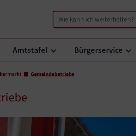
Suche
Amtstafel
Bürgerservice
bmenu for "Unser Völkermarkt"
Submenu for "Amtstafe
Su
lkermarkt
Gemeindebetriebe
riebe