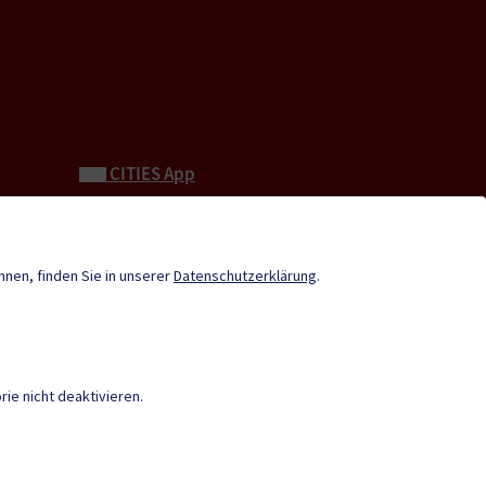
CITIES App
Neue Burg
Tourismus
önnen, finden Sie in unserer
Datenschutzerklärung
.
Stadtzeitung
Termine
Verordnungen
ie nicht deaktivieren.
GRATIS WLAN
|
AMTSSIGNATUR
|
WHISTLEBLOWING PORTAL
|