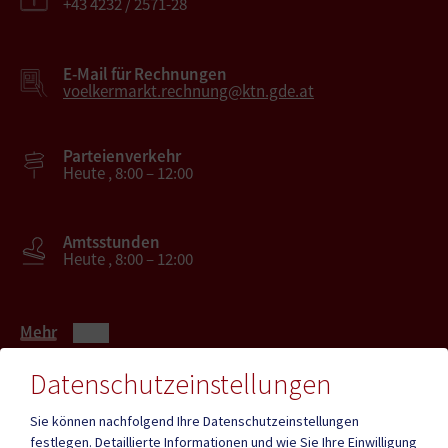
+43 4232 / 2571-28
E-Mail für Rechnungen
voelkermarkt.rechnung@ktn.gde.at
Parteienverkehr
Heute , 8:00 – 12:00
Amtsstunden
Heute , 8:00 – 12:00
Mehr
Datenschutzeinstellungen
Quicklinks
Sie können nachfolgend Ihre Datenschutzeinstellungen
festlegen.
Detaillierte Informationen und wie Sie Ihre Einwilligung
ID - Austria
CITIES App