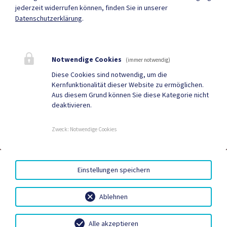
jederzeit widerrufen können, finden Sie in unserer
Datenschutzerklärung
.
Hochzeit
Neue Burg
Bestattung
Tourismus
Notwendige Cookies
Sport & Freizeit
Stadtzeitung
(immer notwendig)
Diese Cookies sind notwendig, um die
Neuigkeiten
Termine
Kernfunktionalität dieser Website zu ermöglichen.
Aus diesem Grund können Sie diese Kategorie nicht
Kundmachungen
Verordnungen
deaktivieren.
Zweck
:
Notwendige Cookies
DUALE ZUSTELLUNG
|
GRATIS WLAN
|
AMTSSIGNATUR
|
HINWEISGEBERSYSTEM – WHISTLEBLOWING PORTAL
|
BARRIEREFREIHEIT
|
DATENSCHUTZ
|
SITEMAP
|
Einstellungen speichern
IMPRESSUM
Ablehnen
Alle akzeptieren