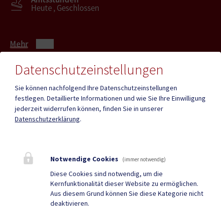
Heute , Geschlossen
Mehr
Datenschutzeinstellungen
Quicklinks
Sie können nachfolgend Ihre Datenschutzeinstellungen
festlegen.
Detaillierte Informationen und wie Sie Ihre Einwilligung
ID - Austria
CITIES App
jederzeit widerrufen können, finden Sie in unserer
Datenschutzerklärung
.
Hochzeit
Neue Burg
Bestattung
Tourismus
Notwendige Cookies
Sport & Freizeit
Stadtzeitung
(immer notwendig)
Diese Cookies sind notwendig, um die
Neuigkeiten
Termine
Kernfunktionalität dieser Website zu ermöglichen.
Aus diesem Grund können Sie diese Kategorie nicht
Kundmachungen
Verordnungen
deaktivieren.