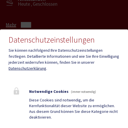
Heute , Geschlossen
Mehr
Datenschutzeinstellungen
Quicklinks
Sie können nachfolgend Ihre Datenschutzeinstellungen
festlegen.
Detaillierte Informationen und wie Sie Ihre Einwilligung
ID - Austria
CITIES App
jederzeit widerrufen können, finden Sie in unserer
Datenschutzerklärung
.
Hochzeit
Neue Burg
Bestattung
Tourismus
Notwendige Cookies
Sport & Freizeit
Stadtzeitung
(immer notwendig)
Diese Cookies sind notwendig, um die
Neuigkeiten
Termine
Kernfunktionalität dieser Website zu ermöglichen.
Aus diesem Grund können Sie diese Kategorie nicht
Kundmachungen
Verordnungen
deaktivieren.