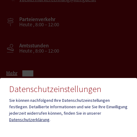
Parteienverkehr
Heute , 8:00 – 12:00
Amtsstunden
Heute , 8:00 – 12:00
Mehr
Datenschutzeinstellungen
Quicklinks
Sie können nachfolgend Ihre Datenschutzeinstellungen
festlegen.
Detaillierte Informationen und wie Sie Ihre Einwilligung
ID - Austria
CITIES App
jederzeit widerrufen können, finden Sie in unserer
Datenschutzerklärung
.
Hochzeit
Neue Burg
Bestattung
Tourismus