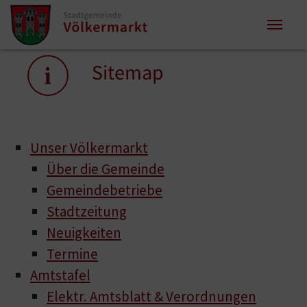
Zum Inhalt springen
Zum Seitenende springen
Sie sind hier:
Sitemap
Unser Völkermarkt
Über die Gemeinde
Gemeindebetriebe
Stadtzeitung
Neuigkeiten
Termine
Amtstafel
Elektr. Amtsblatt & Verordnungen