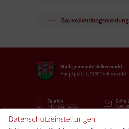
Bauvollendungsmeldung
Stadtgemeinde Völkermarkt
Hauptplatz 1, 9100 Völkermarkt
Telefon
E-Mail
+43 4232 / 2571
voelk
Datenschutzeinstellungen
Fax
E-Mai