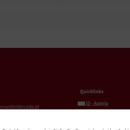
Quicklinks
ID - Austria
ermarkt@ktn.gde.at
Hochzeit
l für Rechnungen
Bestattung