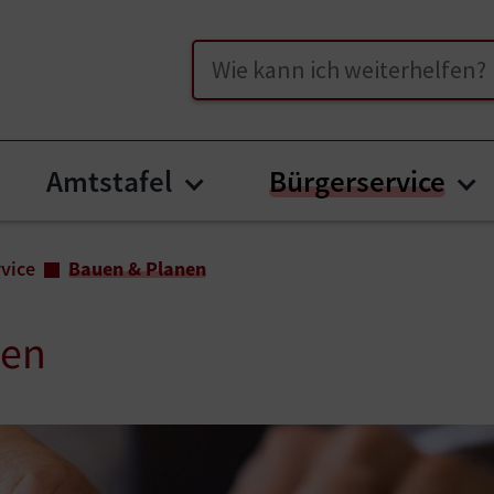
Suche
Amtstafel
Bürgerservice
bmenu for "Unser Völkermarkt"
Submenu for "Amtstafe
Su
vice
Bauen & Planen
nen