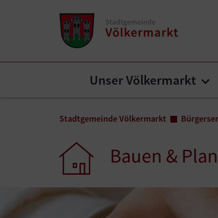
Zum Inhalt springen
Zum Seitenende springen
Unser Völkermarkt
Su
Sie sind hier:
Stadtgemeinde Völkermarkt
Bürgerser
Bauen & Pla