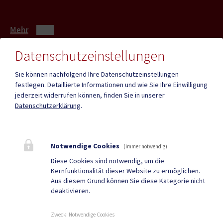
Mehr
Datenschutzeinstellungen
Quicklinks
Sie können nachfolgend Ihre Datenschutzeinstellungen
festlegen.
Detaillierte Informationen und wie Sie Ihre Einwilligung
ID - Austria
CITIES App
jederzeit widerrufen können, finden Sie in unserer
Datenschutzerklärung
.
Hochzeit
Neue Burg
Bestattung
Tourismus
Notwendige Cookies
Sport & Freizeit
Stadtzeitung
(immer notwendig)
Diese Cookies sind notwendig, um die
Neuigkeiten
Termine
Kernfunktionalität dieser Website zu ermöglichen.
Aus diesem Grund können Sie diese Kategorie nicht
Kundmachungen
Verordnungen
deaktivieren.
Zweck
:
Notwendige Cookies