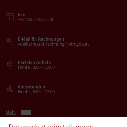
Fax
+43 4232 / 2571-28
E-Mail für Rechnungen
voelkermarkt.rechnung@ktn.gde.at
Parteienverkehr
Heute , 8:00 – 12:00
Amtsstunden
Heute , 8:00 – 12:00
Mehr