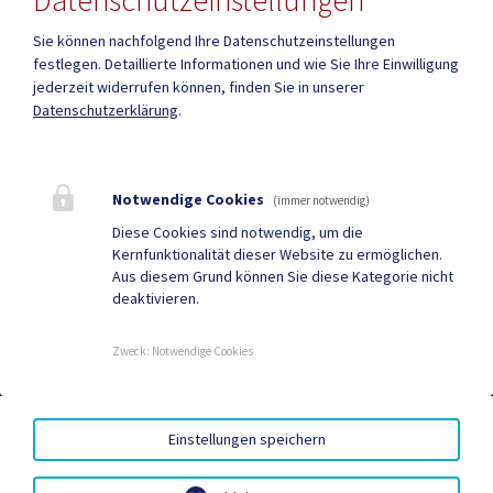
Datenschutzeinstellungen
Quicklinks
Sie können nachfolgend Ihre Datenschutzeinstellungen
festlegen.
Detaillierte Informationen und wie Sie Ihre Einwilligung
ID - Austria
CITIES App
jederzeit widerrufen können, finden Sie in unserer
Datenschutzerklärung
.
Hochzeit
Neue Burg
Bestattung
Tourismus
Notwendige Cookies
Sport & Freizeit
Stadtzeitung
(immer notwendig)
Diese Cookies sind notwendig, um die
Neuigkeiten
Termine
Kernfunktionalität dieser Website zu ermöglichen.
Aus diesem Grund können Sie diese Kategorie nicht
Kundmachungen
Verordnungen
deaktivieren.
Zweck
:
Notwendige Cookies
DUALE ZUSTELLUNG
|
GRATIS WLAN
|
AMTSSIGNATUR
|
HINWEISGEBERSYSTEM – WHISTLEBLOWING PORTAL
|
BARRIEREFREIHEIT
|
DATENSCHUTZ
|
SITEMAP
|
Einstellungen speichern
IMPRESSUM