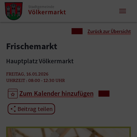
Zum Inhalt springen
Zum Seitenende springen
Sie sind hier:
Zurück zur Übersicht
Frischemarkt
Hauptplatz Völkermarkt
FREITAG, 16.01.2026
UHRZEIT : 08:00 - 12:30 UHR
Zum Kalender hinzufügen
Beitrag teilen