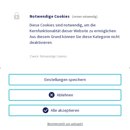
Bestattung
Tourismus
Notwendige Cookies
Sport & Freizeit
Stadtzeitung
(immer notwendig)
Diese Cookies sind notwendig, um die
Neuigkeiten
Termine
Kernfunktionalität dieser Website zu ermöglichen.
Aus diesem Grund können Sie diese Kategorie nicht
Kundmachungen
Verordnungen
deaktivieren.
Zweck
:
Notwendige Cookies
DUALE ZUSTELLUNG
|
GRATIS WLAN
|
AMTSSIGNATUR
|
HINWEISGEBERSYSTEM – WHISTLEBLOWING PORTAL
|
BARRIEREFREIHEIT
|
DATENSCHUTZ
|
SITEMAP
|
Einstellungen speichern
IMPRESSUM
Ablehnen
Alle akzeptieren
Bereitschaftsdienste
Gemeindebetriebe
Bestattung
Kontakt
Bereitgestellt von websedit