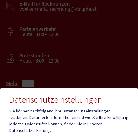
E-Mail für Rechnungen
voelkermarkt.rechnung@ktn.gde.at
Parteienverkehr
Heute , 8:00 – 12:00
Amtsstunden
Heute , 8:00 – 12:00
Mehr
Datenschutzeinstellungen
Quicklinks
Sie können nachfolgend Ihre Datenschutzeinstellungen
festlegen.
Detaillierte Informationen und wie Sie Ihre Einwilligung
ID - Austria
CITIES App
jederzeit widerrufen können, finden Sie in unserer
Datenschutzerklärung
.
Hochzeit
Neue Burg