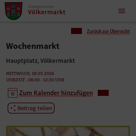
Zum Inhalt springen
Zum Seitenende springen
Sie sind hier:
Zurück zur Übersicht
Wochenmarkt
Hauptplatz, Völkermarkt
MITTWOCH, 18.03.2026
UHRZEIT : 08:00 - 12:30 UHR
Zum Kalender hinzufügen
Beitrag teilen