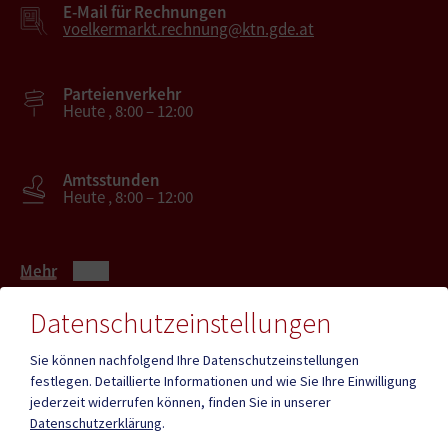
E-Mail für Rechnungen
voelkermarkt.rechnung@ktn.gde.at
Parteienverkehr
Heute , 8:00 – 12:00
Amtsstunden
Heute , 8:00 – 12:00
Mehr
Datenschutzeinstellungen
Quicklinks
Sie können nachfolgend Ihre Datenschutzeinstellungen
festlegen.
Detaillierte Informationen und wie Sie Ihre Einwilligung
ID - Austria
CITIES App
jederzeit widerrufen können, finden Sie in unserer
Datenschutzerklärung
.
Hochzeit
Neue Burg