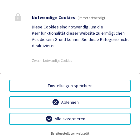
Bestattung
Tourismus
Notwendige Cookies
Sport & Freizeit
Stadtzeitung
(immer notwendig)
Diese Cookies sind notwendig, um die
Neuigkeiten
Termine
Kernfunktionalität dieser Website zu ermöglichen.
Aus diesem Grund können Sie diese Kategorie nicht
Kundmachungen
Verordnungen
deaktivieren.
Zweck
:
Notwendige Cookies
DUALE ZUSTELLUNG
|
GRATIS WLAN
|
AMTSSIGNATUR
|
HINWEISGEBERSYSTEM – WHISTLEBLOWING PORTAL
|
BARRIEREFREIHEIT
|
DATENSCHUTZ
|
SITEMAP
|
Einstellungen speichern
IMPRESSUM
Ablehnen
Alle akzeptieren
Bereitschaftsdienste
Gemeindebetriebe
Bestattung
Kontakt
Bereitgestellt von websedit