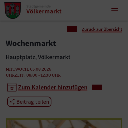
Zum Inhalt springen
Zum Seitenende springen
Sie sind hier:
Zurück zur Übersicht
Wochenmarkt
Hauptplatz, Völkermarkt
MITTWOCH, 05.08.2026
UHRZEIT : 08:00 - 12:30 UHR
Zum Kalender hinzufügen
Beitrag teilen