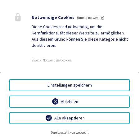
Bestattung
Tourismus
Notwendige Cookies
Sport & Freizeit
Stadtzeitung
(immer notwendig)
Diese Cookies sind notwendig, um die
Neuigkeiten
Termine
Kernfunktionalität dieser Website zu ermöglichen.
Aus diesem Grund können Sie diese Kategorie nicht
Kundmachungen
Verordnungen
deaktivieren.
Zweck
:
Notwendige Cookies
DUALE ZUSTELLUNG
|
GRATIS WLAN
|
AMTSSIGNATUR
|
HINWEISGEBERSYSTEM – WHISTLEBLOWING PORTAL
|
BARRIEREFREIHEIT
|
DATENSCHUTZ
|
SITEMAP
|
Einstellungen speichern
IMPRESSUM
Ablehnen
Alle akzeptieren
Bereitschaftsdienste
Gemeindebetriebe
Bestattung
Kontakt
Bereitgestellt von websedit