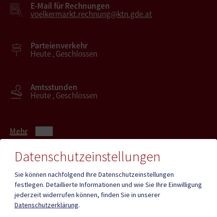
E-Mail für Rechnungen
voelkermarkt.rechnung@ktn.gde.at
Parteienverkehr
Heute , Geschlossen
Amtsstunden
Heute , Geschlossen
Mehr
Datenschutzeinstellungen
Quicklinks
Sie können nachfolgend Ihre Datenschutzeinstellungen
festlegen.
Detaillierte Informationen und wie Sie Ihre Einwilligung
ID - Austria
CITIES App
jederzeit widerrufen können, finden Sie in unserer
Datenschutzerklärung
.
Hochzeit
Neue Burg