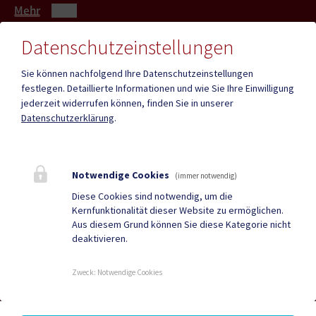
Mehr
Datenschutzeinstellungen
Quicklinks
Sie können nachfolgend Ihre Datenschutzeinstellungen
festlegen.
Detaillierte Informationen und wie Sie Ihre Einwilligung
ID - Austria
CITIES App
jederzeit widerrufen können, finden Sie in unserer
Datenschutzerklärung
.
Hochzeit
Neue Burg
Bestattung
Tourismus
Notwendige Cookies
Sport & Freizeit
Stadtzeitung
(immer notwendig)
Diese Cookies sind notwendig, um die
Neuigkeiten
Termine
Kernfunktionalität dieser Website zu ermöglichen.
Aus diesem Grund können Sie diese Kategorie nicht
Kundmachungen
Verordnungen
deaktivieren.
Zweck
:
Notwendige Cookies
DUALE ZUSTELLUNG
|
GRATIS WLAN
|
AMTSSIGNATUR
|
HINWEISGEBERSYSTEM – WHISTLEBLOWING PORTAL
|