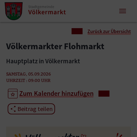
Zum Inhalt springen
Zum Seitenende springen
Sie sind hier:
Zurück zur Übersicht
Völkermarkter Flohmarkt
Hauptplatz in Völkermarkt
SAMSTAG, 05.09.2026
UHRZEIT : 09:00 UHR
Zum Kalender hinzufügen
Beitrag teilen