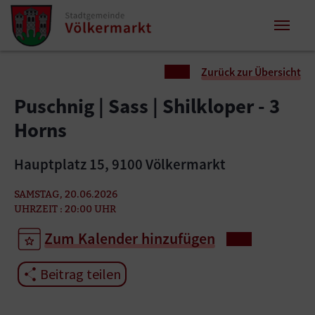
Zum Inhalt springen
Zum Seitenende springen
Sie sind hier:
Zurück zur Übersicht
Puschnig | Sass | Shilkloper - 3
Horns
Hauptplatz 15, 9100 Völkermarkt
SAMSTAG, 20.06.2026
UHRZEIT : 20:00 UHR
Zum Kalender hinzufügen
Beitrag teilen