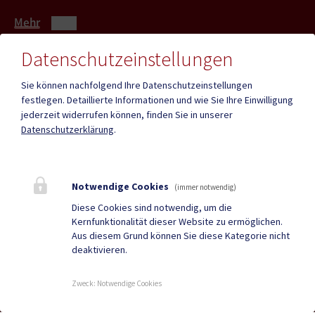
Mehr
Datenschutzeinstellungen
Quicklinks
Sie können nachfolgend Ihre Datenschutzeinstellungen
festlegen.
Detaillierte Informationen und wie Sie Ihre Einwilligung
ID - Austria
CITIES App
jederzeit widerrufen können, finden Sie in unserer
Datenschutzerklärung
.
Hochzeit
Neue Burg
Bestattung
Tourismus
Notwendige Cookies
Sport & Freizeit
Stadtzeitung
(immer notwendig)
Diese Cookies sind notwendig, um die
Neuigkeiten
Termine
Kernfunktionalität dieser Website zu ermöglichen.
Aus diesem Grund können Sie diese Kategorie nicht
Kundmachungen
Verordnungen
deaktivieren.
Zweck
:
Notwendige Cookies
DUALE ZUSTELLUNG
|
GRATIS WLAN
|
AMTSSIGNATUR
|