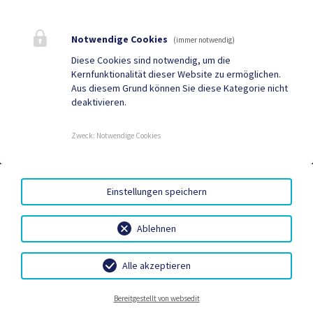
Bestattung
Tourismus
Notwendige Cookies
Sport & Freizeit
Stadtzeitung
(immer notwendig)
Diese Cookies sind notwendig, um die
Neuigkeiten
Termine
Kernfunktionalität dieser Website zu ermöglichen.
Aus diesem Grund können Sie diese Kategorie nicht
Kundmachungen
Verordnungen
deaktivieren.
Zweck
:
Notwendige Cookies
DUALE ZUSTELLUNG
|
GRATIS WLAN
|
AMTSSIGNATUR
|
HINWEISGEBERSYSTEM – WHISTLEBLOWING PORTAL
|
BARRIEREFREIHEIT
|
DATENSCHUTZ
|
SITEMAP
|
Einstellungen speichern
IMPRESSUM
Ablehnen
Alle akzeptieren
Bereitschaftsdienste
Gemeindebetriebe
Bestattung
Kontakt
Bereitgestellt von websedit