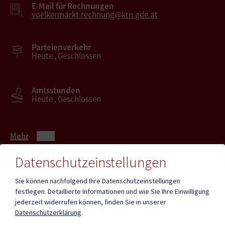
E-Mail für Rechnungen
voelkermarkt.rechnung@ktn.gde.at
Parteienverkehr
Heute , Geschlossen
Amtsstunden
Heute , Geschlossen
Mehr
Datenschutzeinstellungen
Quicklinks
Sie können nachfolgend Ihre Datenschutzeinstellungen
festlegen.
Detaillierte Informationen und wie Sie Ihre Einwilligung
ID - Austria
CITIES App
jederzeit widerrufen können, finden Sie in unserer
Datenschutzerklärung
.
Hochzeit
Neue Burg