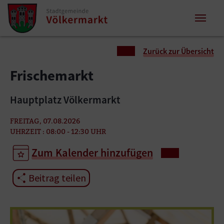
Zum Inhalt springen
Zum Seitenende springen
Sie sind hier:
Zurück zur Übersicht
Frischemarkt
Hauptplatz Völkermarkt
FREITAG, 07.08.2026
UHRZEIT : 08:00 - 12:30 UHR
Zum Kalender hinzufügen
Beitrag teilen