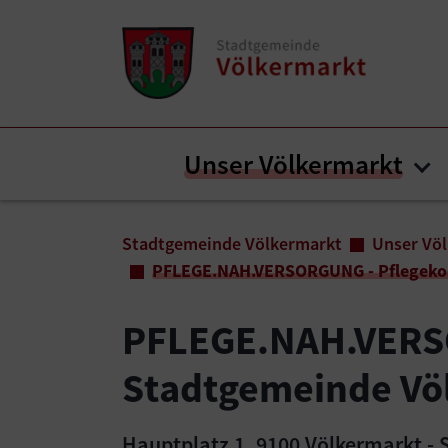
Zum Inhalt springen
Zum Seitenende springen
Unser Völkermarkt
Su
Sie sind hier:
Stadtgemeinde Völkermarkt
Unser Vö
PFLEGE.NAH.VERSORGUNG - Pflegekoo
PFLEGE.NAH.VERSO
Stadtgemeinde Vö
Hauptplatz 1, 9100 Völkermarkt - S