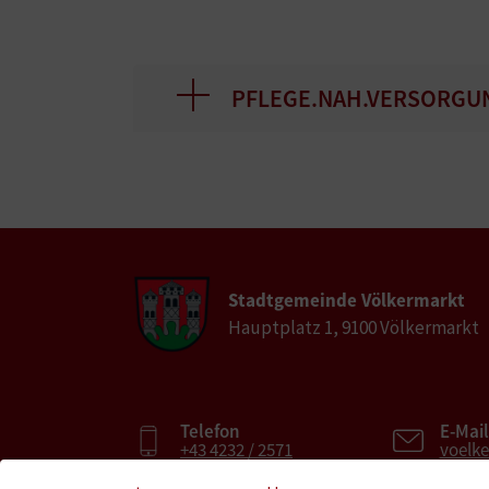
PFLEGE.NAH.VERSORGUNG 
Stadtgemeinde Völkermarkt
Hauptplatz 1, 9100 Völkermarkt
Telefon
E-Mail
+43 4232 / 2571
voelk