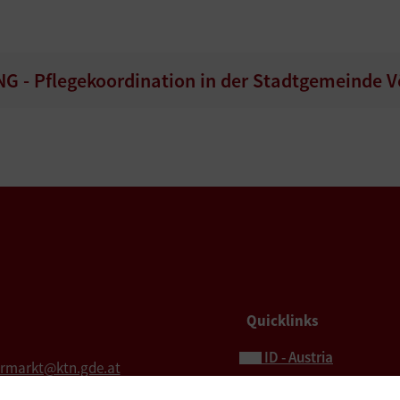
- Pflegekoordination in der Stadtgemeinde Vö
Quicklinks
ID - Austria
ermarkt@ktn.gde.at
Hochzeit