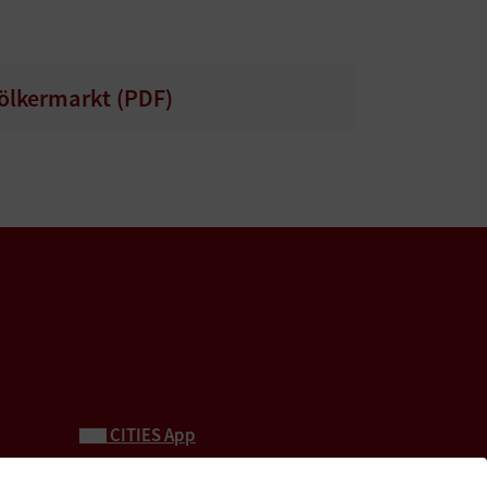
lkermarkt (
PDF
)
CITIES App
Neue Burg