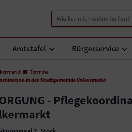
Suche
Amtstafel
Bürgerservice
bmenu for "Unser Völkermarkt"
Submenu for "Amtstafe
Su
lkermarkt
Termine
rdination in der Stadtgemeinde Völkermarkt
RGUNG - Pflegekoordinat
lkermarkt
itzungssaal 2. Stock