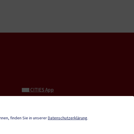
CITIES App
Neue Burg
Tourismus
önnen, finden Sie in unserer
Datenschutzerklärung
.
Stadtzeitung