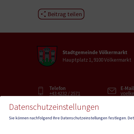
Beitrag teilen
Stadtgemeinde Völkermarkt
Hauptplatz 1, 9100 Völkermarkt
Telefon
E-Mail
+43 4232 / 2571
voelk
Datenschutzeinstellungen
Fax
E-Mai
Sie können nachfolgend Ihre Datenschutzeinstellungen festlegen.
Det
+43 4232 / 2571-28
voelk