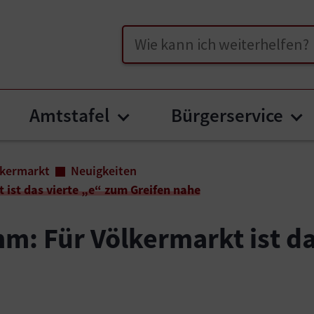
Suche
Amtstafel
Bürgerservice
bmenu for "Unser Völkermarkt"
Submenu for "Amtstafe
Su
lkermarkt
Neuigkeiten
ist das vierte „e“ zum Greifen nahe
: Für Völkermarkt ist da