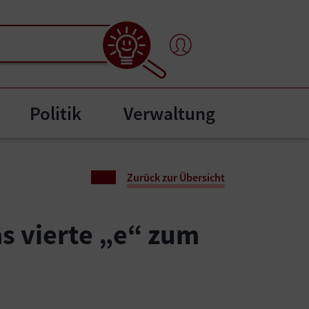
Politik
Verwaltung
l"
bmenu for "Bürgerservice"
Zurück zur Übersicht
s vierte „e“ zum