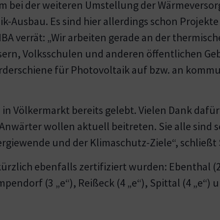
lem bei der weiteren Umstellung der Wärmeverso
k-Ausbau. Es sind hier allerdings schon Projekt
A verrät: „Wir arbeiten gerade an der thermisc
ern, Volksschulen und anderen öffentlichen Ge
Förderschiene für Photovoltaik auf bzw. an kom
in Völkermarkt bereits gelebt. Vielen Dank dafü
nwärter wollen aktuell beitreten. Sie alle sind 
rgiewende und der Klimaschutz-Ziele“, schließt 
lich ebenfalls zertifiziert wurden: Ebenthal (2 „
pendorf (3 „e“), Reißeck (4 „e“), Spittal (4 „e“) 