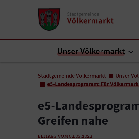
Zum Inhalt springen
Zum Seitenende springen
Unser Völkermarkt
Su
Sie sind hier:
Stadtgemeinde Völkermarkt
Unser Vö
e5-Landesprogramm: Für Völkermarkt 
e5-Landesprogramm
Greifen nahe
BEITRAG VOM 02.03.2022