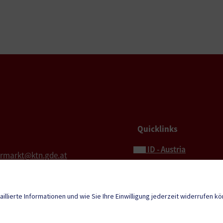
Quicklinks
ID - Austria
ermarkt@ktn.gde.at
Hochzeit
l für Rechnungen
Bestattung
aillierte Informationen und wie Sie Ihre Einwilligung jederzeit widerrufen k
ermarkt.rechnung@ktn.gde.at
Sport & Freizeit