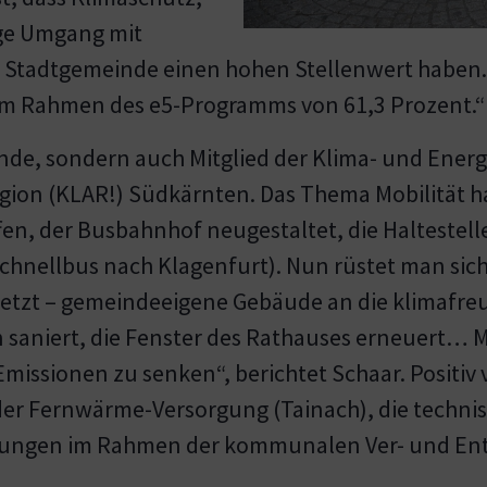
ige Umgang mit
 Stadtgemeinde einen hohen Stellenwert haben. 
 Rahmen des e5-Programms von 61,3 Prozent.“
nde, sondern auch Mitglied der Klima- und Ener
on (KLAR!) Südkärnten. Das Thema Mobilität ha
en, der Busbahnhof neugestaltet, die Haltestell
B. Schnellbus nach Klagenfurt). Nun rüstet man si
setzt – gemeindeeigene Gebäude an die klimafr
 saniert, die Fenster des Rathauses erneuert
Emissionen zu senken“, berichtet Schaar. Positiv
r Fernwärme-Versorgung (Tainach), die technisc
klungen im Rahmen der kommunalen Ver- und En