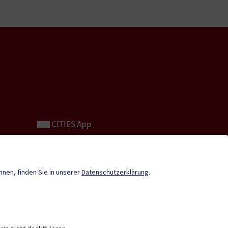
CITIES App
Neue Burg
Tourismus
önnen, finden Sie in unserer
Datenschutzerklärung
.
Stadtzeitung
Termine