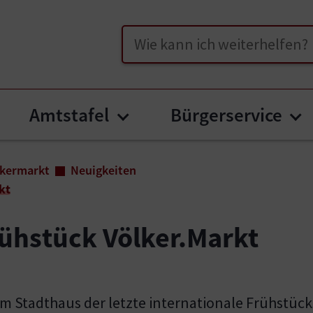
Suche
Amtstafel
Bürgerservice
bmenu for "Unser Völkermarkt"
Submenu for "Amtstafe
Su
lkermarkt
Neuigkeiten
kt
rühstück Völker.Markt
 Stadthaus der letzte internationale Frühstückst