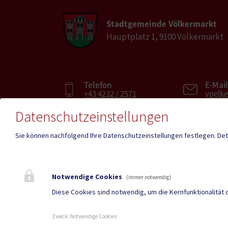
Stadtgemeinde Völkermarkt
Hauptplatz 1, 9100 Völkermarkt
Telefon
E-Mail
+43 4232 / 2571
voelk
Datenschutzeinstellungen
Fax
E-Mai
Sie können nachfolgend Ihre Datenschutzeinstellungen festlegen.
Det
+43 4232 / 2571-28
voelk
Parteienverkehr
Amtss
Notwendige Cookies
(immer notwendig)
Heute , 8:00 – 12:00
Heute ,
Diese Cookies sind notwendig, um die Kernfunktionalität 
Zweck
:
Notwendige Cookies