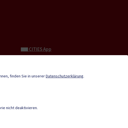
CITIES App
Neue Burg
Tourismus
önnen, finden Sie in unserer
Datenschutzerklärung
.
Stadtzeitung
Termine
Verordnungen
ie nicht deaktivieren.
GRATIS WLAN
|
AMTSSIGNATUR
|