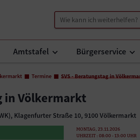
Suche
Amtstafel
Bürgerservice
bmenu for "Unser Völkermarkt"
Submenu for "Amtstafe
Su
lkermarkt
Termine
SVS - Beratungstag in Völkerma
g in Völkermarkt
WK), Klagenfurter Straße 10, 9100 Völkermarkt
MONTAG, 23.11.2026
UHRZEIT : 08:00 - 13:00 UHR