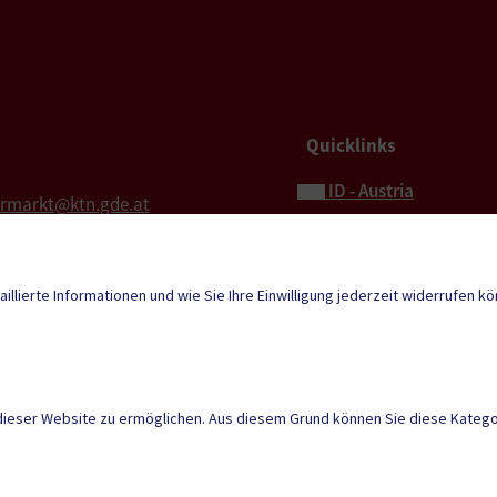
Quicklinks
ID - Austria
ermarkt@ktn.gde.at
Hochzeit
l für Rechnungen
Bestattung
aillierte Informationen und wie Sie Ihre Einwilligung jederzeit widerrufen k
ermarkt.rechnung@ktn.gde.at
Sport & Freizeit
Neuigkeiten
tunden
 8:00 – 12:00
Mehr
Kundmachungen
dieser Website zu ermöglichen. Aus diesem Grund können Sie diese Kategor
DUALE ZUSTELLUNG
|