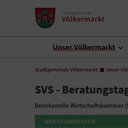
Zum Inhalt springen
Zum Seitenende springen
Unser Völkermarkt
Su
Sie sind hier:
Stadtgemeinde Völkermarkt
Unser Vö
SVS - Beratungsta
Bezirksstelle Wirtschaftskammer (