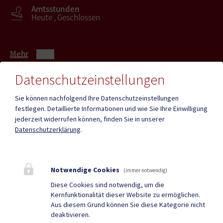
Amtsstunden
Heute , Geschlossen
Mehr
Datenschutzeinstellungen
Quicklinks
Sie können nachfolgend Ihre Datenschutzeinstellungen
festlegen.
Detaillierte Informationen und wie Sie Ihre Einwilligung
ID - Austria
CITIES App
jederzeit widerrufen können, finden Sie in unserer
Datenschutzerklärung
.
Hochzeit
Neue Burg
Bestattung
Tourismus
Notwendige Cookies
Sport & Freizeit
Stadtzeitung
(immer notwendig)
Diese Cookies sind notwendig, um die
Neuigkeiten
Termine
Kernfunktionalität dieser Website zu ermöglichen.
Aus diesem Grund können Sie diese Kategorie nicht
Kundmachungen
Verordnungen
deaktivieren.